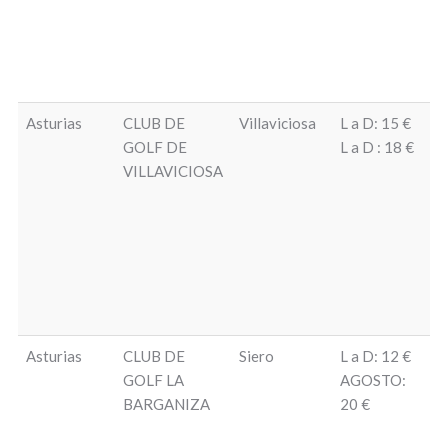
Asturias
CLUB DE
Villaviciosa
L a D: 15 €
Ju
GOLF DE
L a D : 18 €
1
VILLAVICIOSA
Asturias
CLUB DE
Siero
L a D: 12 €
8 
GOLF LA
AGOSTO:
ha
BARGANIZA
20 €
ca
da