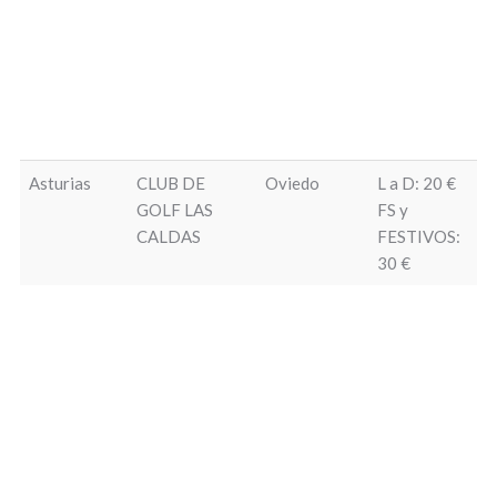
Asturias
CLUB DE
Oviedo
L a D: 20 €
Má
GOLF LAS
FS y
bo
CALDAS
FESTIVOS:
30 €