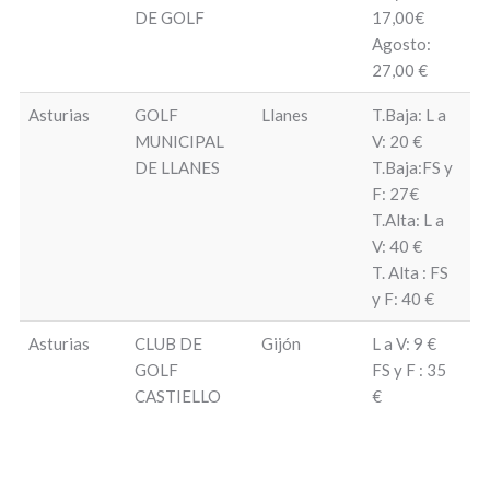
ZUASTI
DE GOLF
17,00€
Agosto:
27,00 €
Asturias
GOLF
Llanes
T.Baja: L a
T.
MUNICIPAL
V: 20 €
bo
DE LLANES
T.Baja:FS y
T.
F: 27€
29
T.Alta: L a
y 
V: 40 €
31
T. Alta : FS
T.
y F: 40 €
Asturias
CLUB DE
Gijón
L a V: 9 €
20
GOLF
FS y F : 35
al
CASTIELLO
€
Ex
Ju