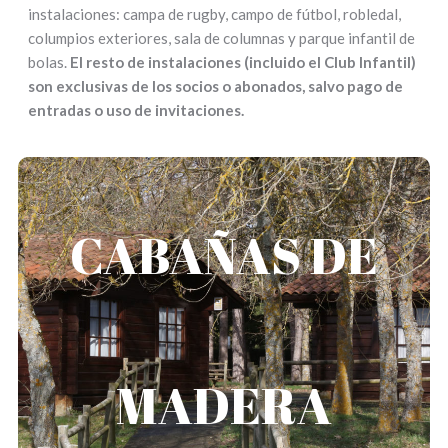
instalaciones: campa de rugby, campo de fútbol, robledal,
columpios exteriores, sala de columnas y parque infantil de
bolas.
El resto de instalaciones (incluido el Club Infantil)
son exclusivas de los socios o abonados, salvo pago de
entradas o uso de invitaciones.
CABAÑAS DE
CABAÑAS DE MADERA
Comida autogestionada o catering de palacio (se
gestiona directamente con el servicio de hostelería)
Cada celebración puede disponer de un máximo de
MADERA
una cabaña con capacidad para 30 personas.