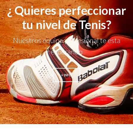
¿ Quieres perfeccionar
tu nivel de Tenis?
Nuestros equipo profesional te esta
esperando
+ INFO