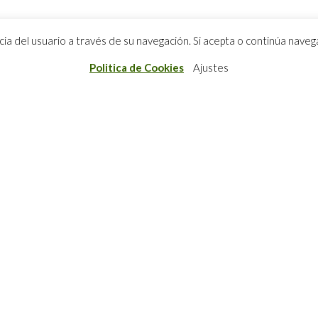
ncia del usuario a través de su navegación. Si acepta o continúa na
Politica de Cookies
Ajustes
CONTACTO
P
Puedes visitarnos todos los días en
A
Calle San Andrés 1
E
31892, Zuasti, Navarra
+34 948 30 29 00
zuasti@zuasti.com