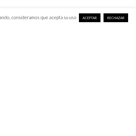
vegando, consideramos que acepta su uso
ACEPTAR
RECHAZAR
olítica de privacidad
viso legal
jercicio de derechos Arsol
Consentimiento Legal
Acceso Reconocimiento Facial