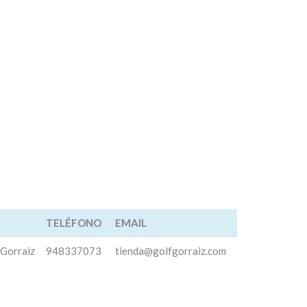
TELÉFONO
EMAIL
TELÉFONO
EMAIL
 Gorraiz
948337073
tienda@golfgorraiz.com