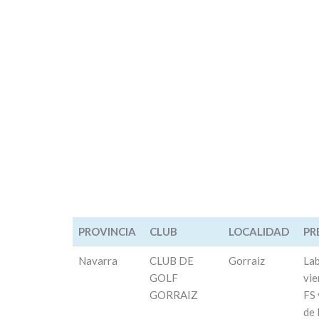
PROVINCIA
CLUB
LOCALIDAD
PR
PROVINCIA
CLUB
LOCALIDAD
PR
Navarra
CLUB DE
Gorraiz
Lab
GOLF
vie
GORRAIZ
FS 
de 