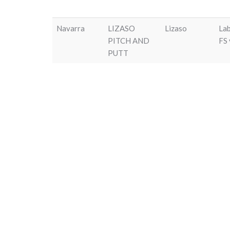
Navarra
LIZASO
Lizaso
Lab
PITCH AND
FS 
PUTT