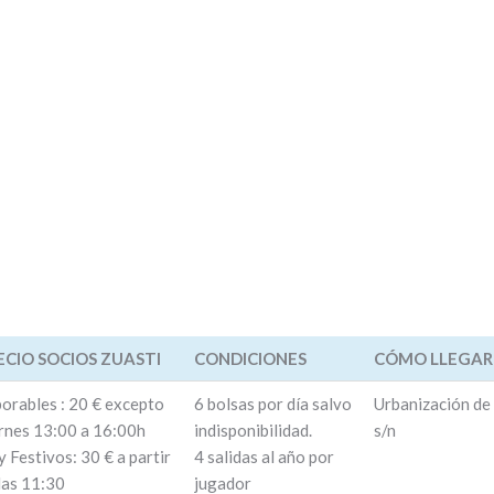
ECIO SOCIOS ZUASTI
CONDICIONES
CÓMO LLEGAR
ECIO SOCIOS ZUASTI
CONDICIONES
CÓMO LLEGAR
orables : 20 € excepto
6 bolsas por día salvo
Urbanización de
rnes 13:00 a 16:00h
indisponibilidad.
s/n
y Festivos: 30 € a partir
4 salidas al año por
las 11:30
jugador