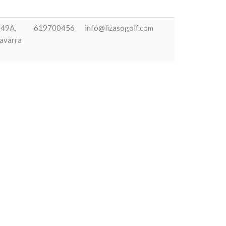
 49A,
619700456
info@lizasogolf.com
avarra