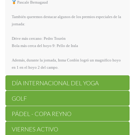
Pascale Bernagaud
También queremos destacar algunos de los premios especiales de la
jornada:
Drive más cercano: Pedro Tourón
Bola más cerca del hoyo 9: Pello de Irala
Además, durante la jornada, Inma Cordón logró un magnifico hoyo
en 1 en el hoyo 2 del campo.
DÍA INTERNACIONAL DEL YOGA
GOLF
PÁDEL - COPA REYNO
VIERNES ACTIVO