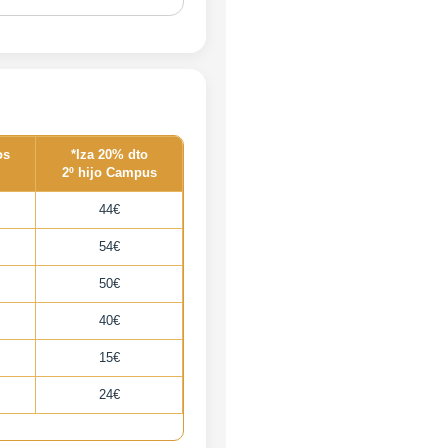
os
*Iza 20% dto
2º hijo Campus
44€
54€
50€
40€
15€
24€