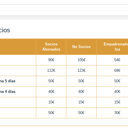
cios
Socios
Empadronad
No Socios
Abonados
Iza
90€
105€
54€
112€
123€
68€
a 5 días
50€
50€
50€
a 4 días
40€
40€
40€
15€
15€
15€
50€
50€
30€