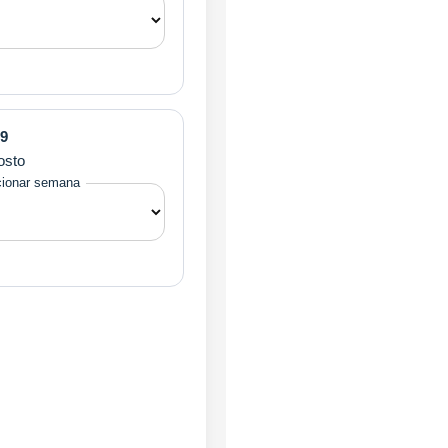
9
osto
cionar semana