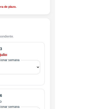
ra de plazo.
pondiente.
3
julio
cionar semana
6
io
cionar semana