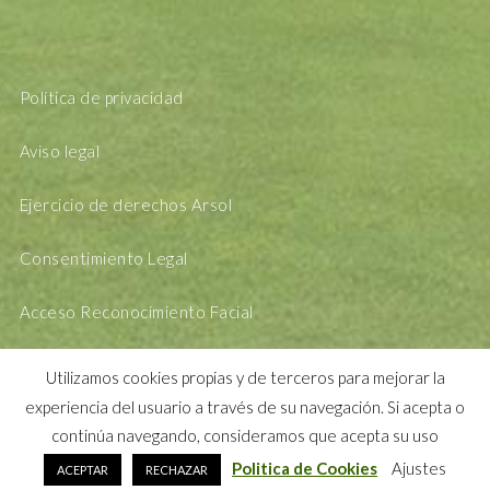
Política de privacidad
Aviso legal
Ejercicio de derechos Arsol
Consentimiento Legal
Acceso Reconocimiento Facial
Utilizamos cookies propias y de terceros para mejorar la
experiencia del usuario a través de su navegación. Si acepta o
continúa navegando, consideramos que acepta su uso
Politica de Cookies
Ajustes
ACEPTAR
RECHAZAR
DESING BY
MANDARINAK