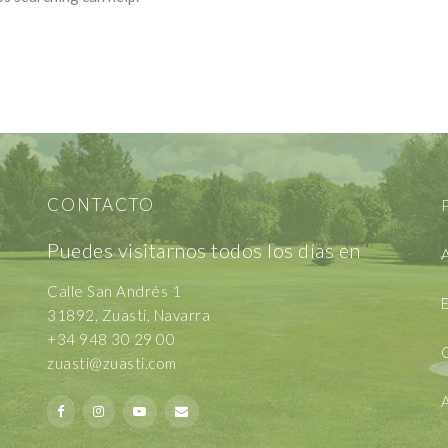
CONTACTO
P
Puedes visitarnos todos los días en
A
Calle San Andrés 1
E
31892, Zuasti, Navarra
+34 948 30 29 00
zuasti@zuasti.com