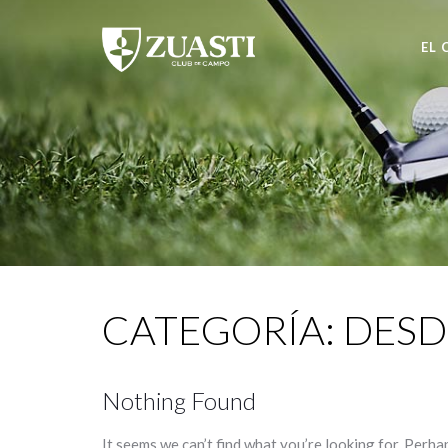
EL 
CATEGORÍA:
DESD
Nothing Found
It seems we can’t find what you’re looking for. Perha