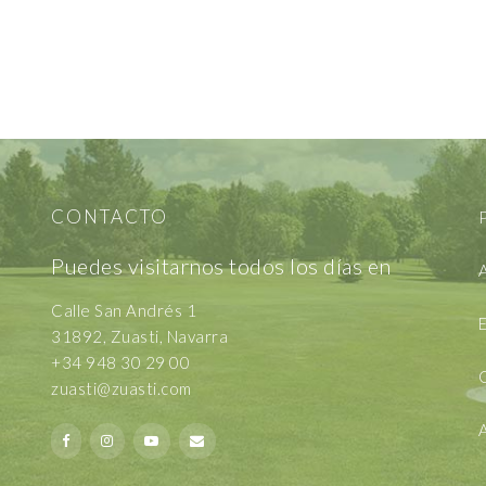
CONTACTO
P
Puedes visitarnos todos los días en
A
Calle San Andrés 1
E
31892, Zuasti, Navarra
+34 948 30 29 00
zuasti@zuasti.com