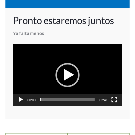
Pronto estaremos juntos
Ya falta
menos
Reproductor
de
vídeo
00:00
02:41