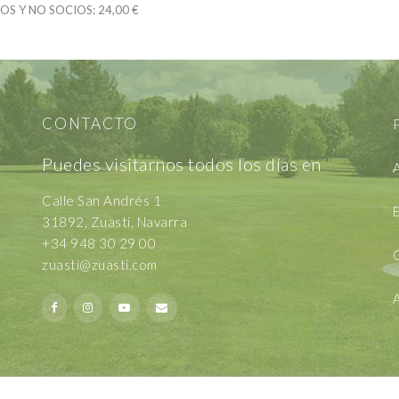
S Y NO SOCIOS:
24,00 €
CONTACTO
P
Puedes visitarnos todos los días en
A
Calle San Andrés 1
E
31892, Zuasti, Navarra
+34 948 30 29 00
zuasti@zuasti.com