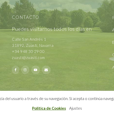
CONTACTO
P
Puedes visitarnos todos los días en
A
Calle San Andrés 1
E
31892, Zuasti, Navarra
+34 948 30 29 00
zuasti@zuasti.com
ncia del usuario a través de su navegación. Si acepta o continúa na
DESING BY
MANDARINAK
Politica de Cookies
Ajustes