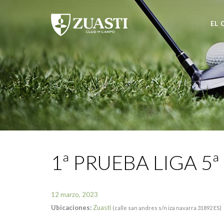
EL 
1ª PRUEBA LIGA 5
12 marzo, 2023
Ubicaciones:
Zuasti
(calle san andres s/n iza navarra 31892 ES)