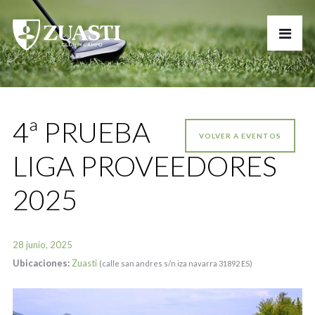
4ª PRUEBA
VOLVER A EVENTOS
LIGA PROVEEDORES
2025
28 junio, 2025
Ubicaciones:
Zuasti
(calle san andres s/n iza navarra 31892 ES)