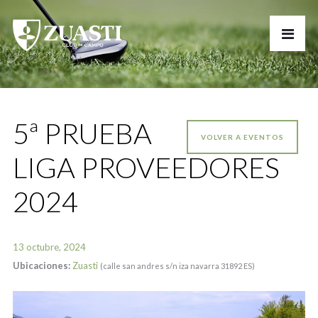
5ª PRUEBA
VOLVER A EVENTOS
LIGA PROVEEDORES
2024
13 octubre, 2024
Ubicaciones:
Zuasti
(calle san andres s/n iza navarra 31892 ES)