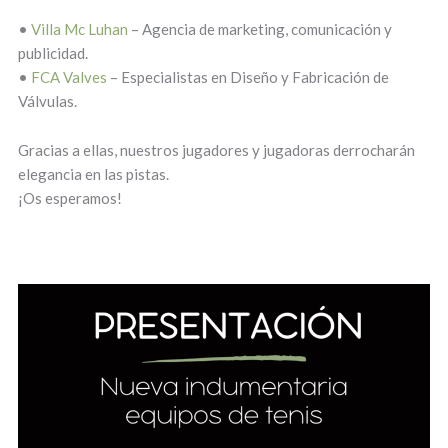
•
Villa Mc Luhan
– Agencia de marketing, comunicación y
publicidad.
•
FCA Valves
– Especialistas en Diseño y Fabricación de
Válvulas.
Gracias a ellas, nuestros jugadores y jugadoras derrocharán
elegancia en las pistas.
¡Os esperamos!