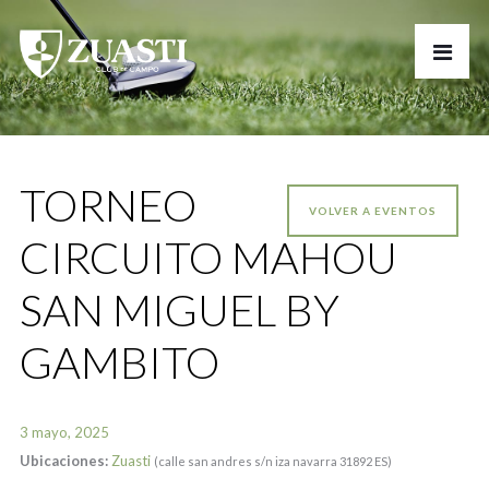
TORNEO
VOLVER A EVENTOS
CIRCUITO MAHOU
SAN MIGUEL BY
GAMBITO
3 mayo, 2025
Ubicaciones:
Zuasti
(calle san andres s/n iza navarra 31892 ES)