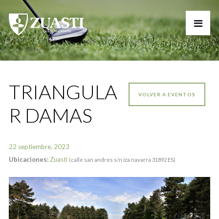
TRIANGULA
VOLVER A EVENTOS
R DAMAS
22 septiembre, 2023
Ubicaciones:
Zuasti
(calle san andres s/n iza navarra 31892 ES)