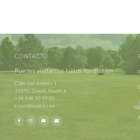
CONTACTO
P
Puedes visitarnos todos los días en
A
Calle San Andrés 1
E
31892, Zuasti, Navarra
+34 948 30 29 00
zuasti@zuasti.com