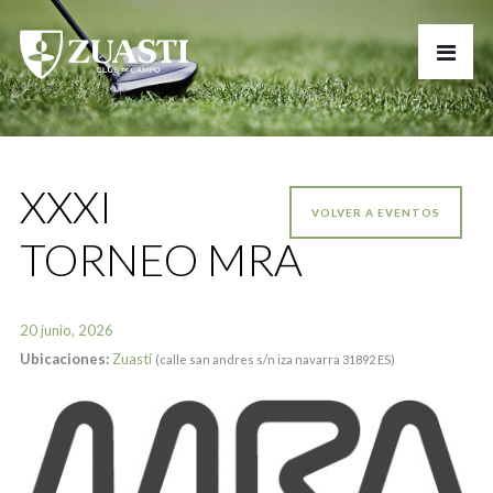
XXXI
VOLVER A EVENTOS
TORNEO MRA
20 junio, 2026
Ubicaciones:
Zuasti
(calle san andres s/n iza navarra 31892 ES)