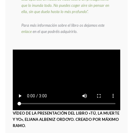
que lo inunda todo.
No puedes coger aire sin pensar en
ella, sin que duela hasta lo más profundo”.
Para más información sobre el libro os dejamos este
enlace
en el que podréis adquirirlo.
VÍDEO DE LA PRESENTACIÓN DEL LIBRO «TÚ, LA MUERTE
Y YO», ELIANA ALBENIZ ORDOYO. CREADO POR MÁXIMO
RAMO
.