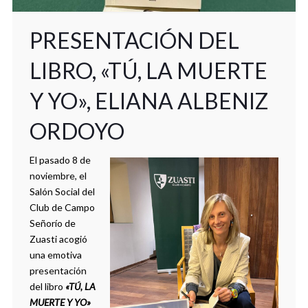
PRESENTACIÓN DEL
LIBRO, «TÚ, LA MUERTE
Y YO», ELIANA ALBENIZ
ORDOYO
El pasado 8 de
noviembre, el
Salón Social del
Club de Campo
Señorío de
Zuasti acogió
una emotiva
presentación
del libro
«TÚ, LA
MUERTE Y YO»