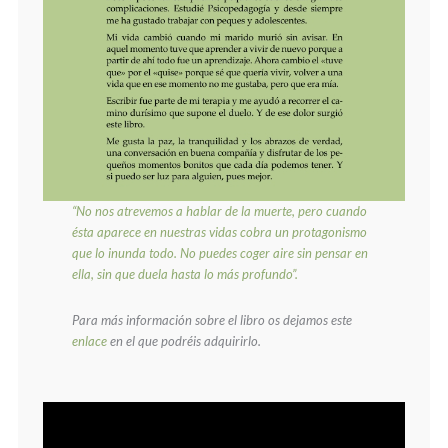
“No nos atrevemos a hablar de la muerte, pero cuando
ésta aparece
en nuestras vidas cobra un protagonismo
que lo inunda todo.
No puedes coger aire sin pensar en
ella, sin que duela hasta lo más profundo”.
Para más información sobre el libro os dejamos este
enlace
en el que podréis adquirirlo.