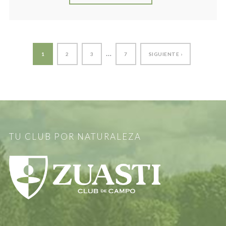
…
1
2
3
7
SIGUIENTE ›
TU CLUB POR NATURALEZA