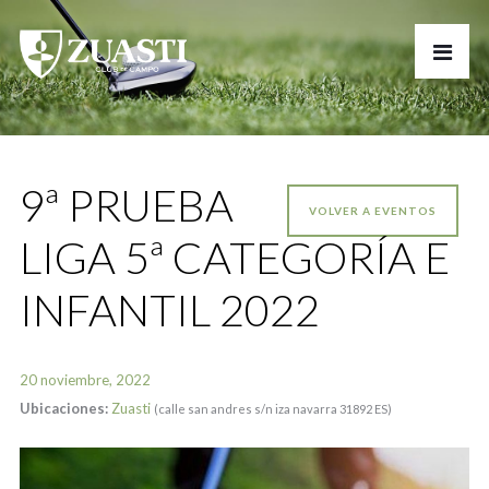
9ª PRUEBA
VOLVER A EVENTOS
LIGA 5ª CATEGORÍA E
INFANTIL 2022
20 noviembre, 2022
Ubicaciones:
Zuasti
(calle san andres s/n iza navarra 31892 ES)