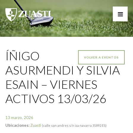
ÍÑIGO
VOLVER A EVENTOS
ASURMENDI Y SILVIA
ESAIN – VIERNES
ACTIVOS 13/03/26
13 marzo, 2026
Ubicaciones:
Zuasti
(calle san andres s/n iza navarra 31892 ES)